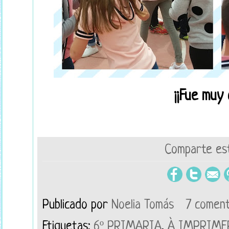
¡¡Fue muy 
Comparte est
Publicado por
Noelia Tomás
7 coment
Etiquetas:
6º PRIMARIA
,
À IMPRIME