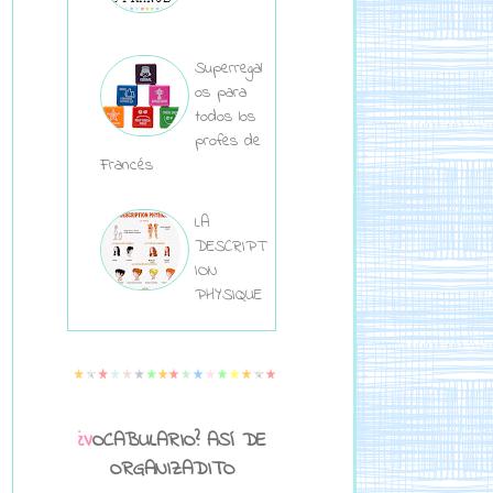
Superregal
os para
todos los
profes de
Francés
LA
DESCRIPT
ION
PHYSIQUE
¿VOCABULARIO? ASÍ DE
ORGANIZADITO