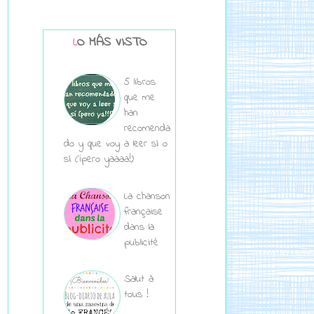
LO MÁS VISTO
5 libros
que me
han
recomenda
do y que voy a leer sí o
sí (¡pero yaaaa!)
La chanson
française
dans la
publicité
Salut à
tous !