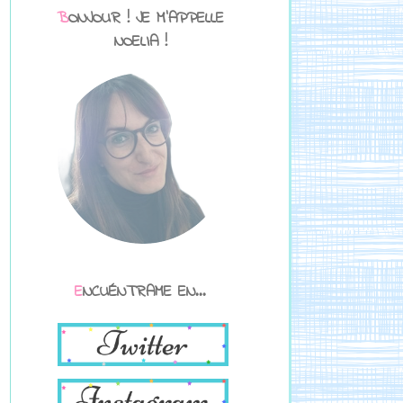
BONJOUR ! JE M'APPELLE
NOELIA !
ENCUÉNTRAME EN...