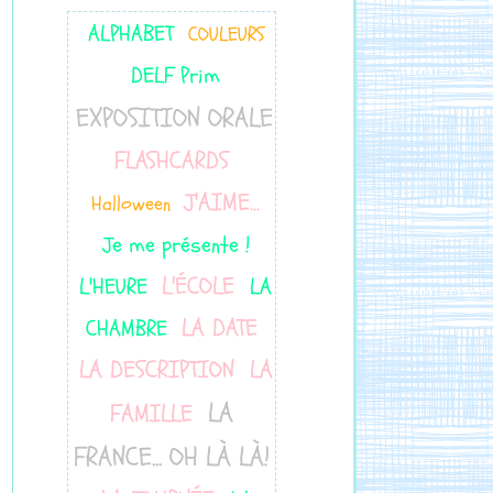
ALPHABET
COULEURS
DELF Prim
EXPOSITION ORALE
FLASHCARDS
J'AIME...
Halloween
Je me présente !
L'ÉCOLE
L'HEURE
LA
LA DATE
CHAMBRE
LA DESCRIPTION
LA
LA
FAMILLE
FRANCE... OH LÀ LÀ!