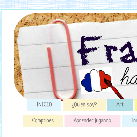
INICIO
¿Quién soy?
Art
Comptines
Aprender jugando
In