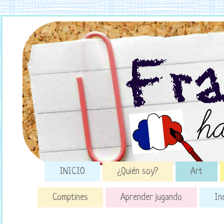
INICIO
¿Quién soy?
Art
Comptines
Aprender jugando
In