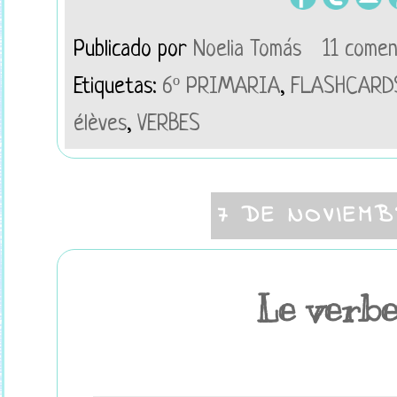
Publicado por
Noelia Tomás
11 comen
Etiquetas:
6º PRIMARIA
,
FLASHCARD
élèves
,
VERBES
7 DE NOVIEMB
Le verb