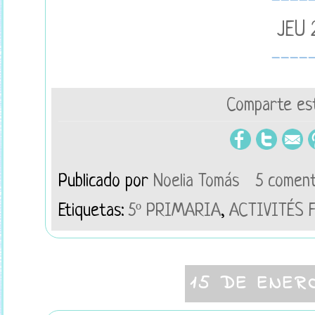
----
JEU 
----
Comparte est
Publicado por
Noelia Tomás
5 coment
Etiquetas:
5º PRIMARIA
,
ACTIVITÉS 
15 DE ENER