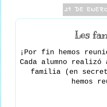
29 DE ENER
Les fam
¡Por fin hemos reuni
Cada alumno realizó 
familia (en secre
hemos re