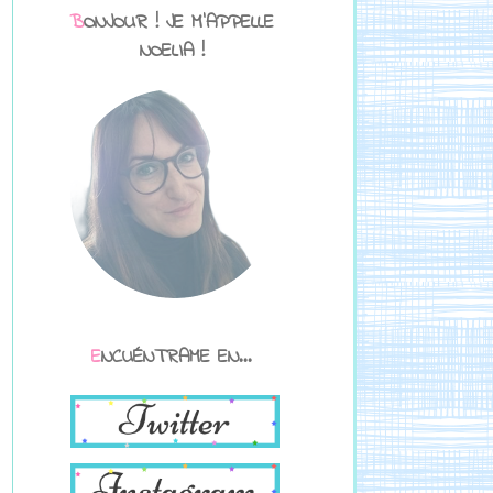
BONJOUR ! JE M'APPELLE
NOELIA !
ENCUÉNTRAME EN...