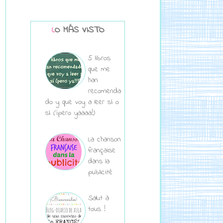
LO MÁS VISTO
5 libros
que me
han
recomenda
do y que voy a leer sí o
sí (¡pero yaaaa!)
La chanson
française
dans la
publicité
Salut à
tous !