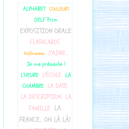
ALPHABET
COULEURS
DELF Prim
EXPOSITION ORALE
FLASHCARDS
J'AIME...
Halloween
Je me présente !
L'ÉCOLE
L'HEURE
LA
LA DATE
CHAMBRE
LA DESCRIPTION
LA
LA
FAMILLE
FRANCE... OH LÀ LÀ!