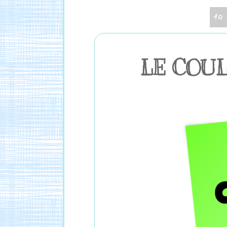
10
LE COU