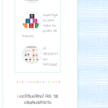
Superregal
os para
todos los
profes de
Francés
LA
DESCRIPT
ION
PHYSIQUE
¿VOCABULARIO? ASÍ DE
ORGANIZADITO