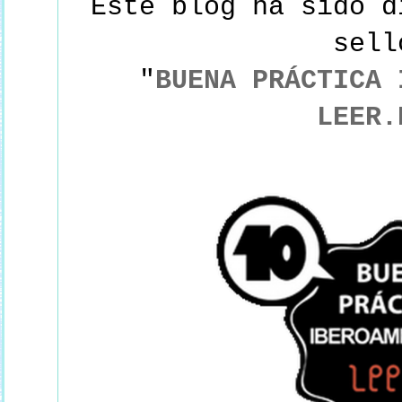
Este blog ha sido d
sel
"
BUENA PRÁCTICA 
LEER.