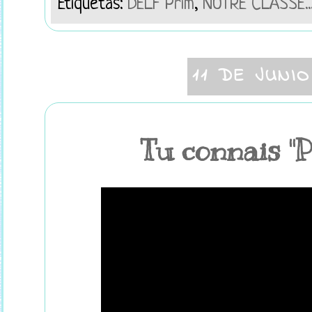
Etiquetas:
DELF Prim
,
NOTRE CLASSE..
11 DE JUNI
Tu connais "P