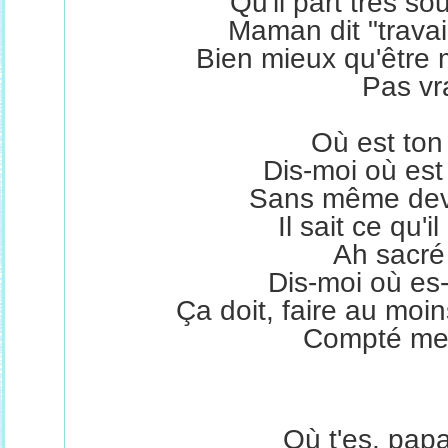
Qu'il part très sou
Maman dit "travail
Bien mieux qu'être
Pas vr
Où est ton
Dis-moi où est
Sans même devoi
Il sait ce qu'i
Ah sacré
Dis-moi où es
Ça doit, faire au moins
Compté mes
Où t'es, papa