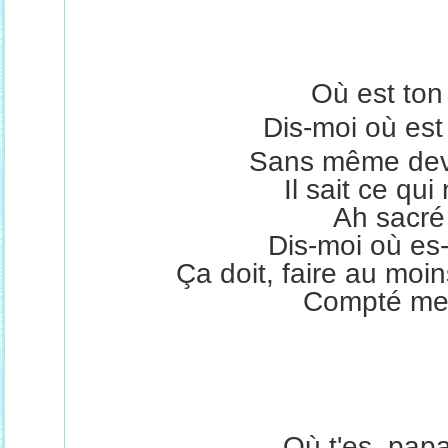
Où est ton
Dis-moi où est
Sans même devoi
Il sait ce qu
Ah sacré
Dis-moi où es
Ça doit, faire au moins
Compté mes
Où t'es, papa