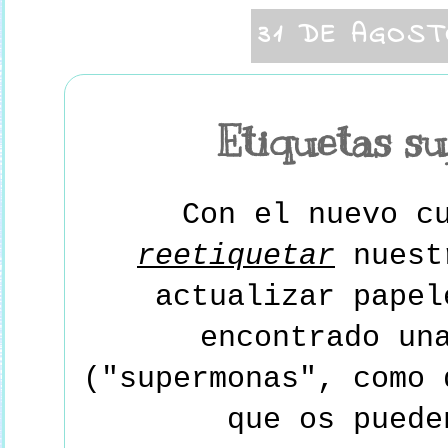
31 DE AGOST
Etiquetas s
Con el nuevo c
reetiquetar
nuest
actualizar papel
encontrado un
("supermonas", como 
que os pued