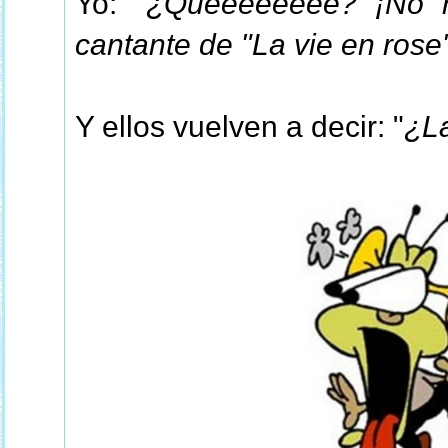
Yo:
"¿Quéééééééé? ¡No m
cantante de "La vie en rose
Y ellos vuelven a decir: "
¿La