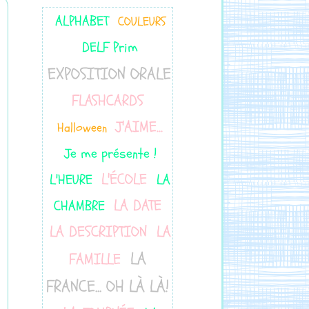
ALPHABET
COULEURS
DELF Prim
EXPOSITION ORALE
FLASHCARDS
J'AIME...
Halloween
Je me présente !
L'ÉCOLE
L'HEURE
LA
LA DATE
CHAMBRE
LA DESCRIPTION
LA
LA
FAMILLE
FRANCE... OH LÀ LÀ!