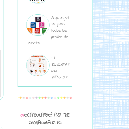
Superregal
os para
todos los
profes de
Francés
LA
DESCRIPT
ION
PHYSIQUE
¿VOCABULARIO? ASÍ DE
ORGANIZADITO