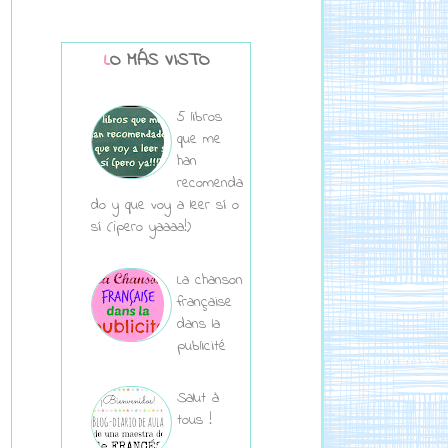
LO MÁS VISTO
5 libros
que me
han
recomenda
do y que voy a leer sí o
sí (¡pero yaaaa!)
La chanson
française
dans la
publicité
Salut à
tous !