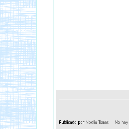
Publicado por
Noelia Tomás
No hay 