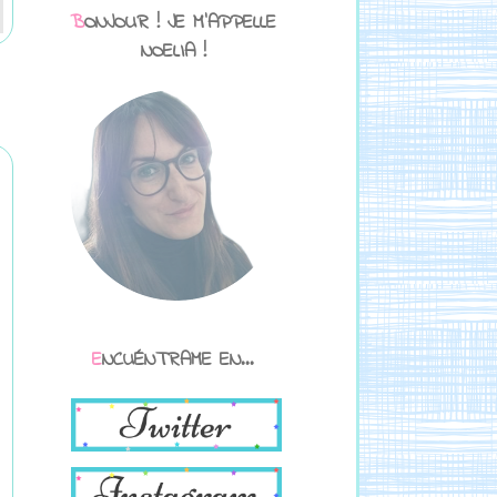
BONJOUR ! JE M'APPELLE
NOELIA !
ENCUÉNTRAME EN...