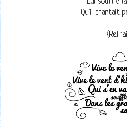
Lui souffle l
Qu'il chantait p
{Refrai