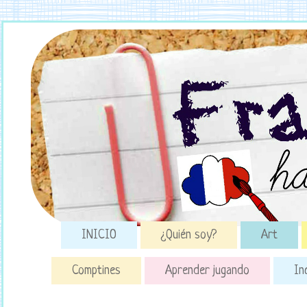
INICIO
¿Quién soy?
Art
Comptines
Aprender jugando
In