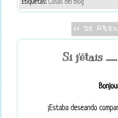
Etiquetas:
Cosas del blog
11 DE ABRI
Si j'étais ....
Bonjour
¡Estaba deseando compart