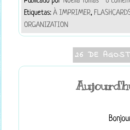
Publicado por
Noelia Tomás
6 coment
Etiquetas:
À IMPRIMER
,
FLASHCARD
ORGANIZATION
26 DE AGOST
Aujourd'hui
Bonjour