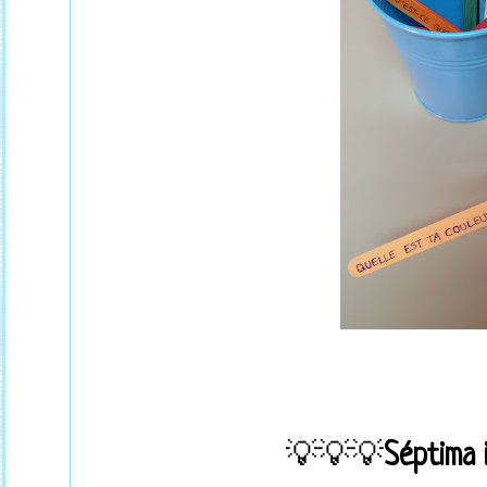
💡💡💡
Séptima