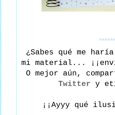
*****
¿Sabes qué me haría
mi material... ¡¡env
O mejor aún, compa
Twitter
y e
¡¡Ayyy qué ilus