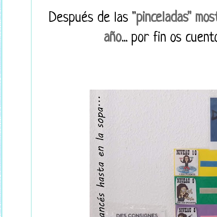
Después de las "
pinceladas" mo
año
... por fin os cue