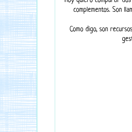
Hoy quiero compartir dos
complementos.
Son lla
Como digo, son recurso
gest