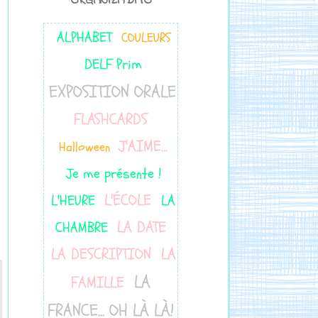
ORGANIZADITO
ALPHABET
COULEURS
DELF Prim
EXPOSITION ORALE
FLASHCARDS
J'AIME...
Halloween
Je me présente !
L'ÉCOLE
L'HEURE
LA
LA DATE
CHAMBRE
LA DESCRIPTION
LA
LA
FAMILLE
FRANCE... OH LÀ LÀ!