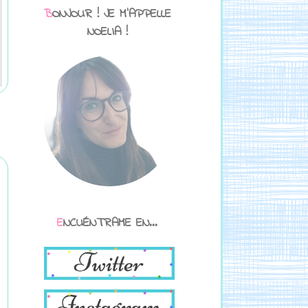
BONJOUR ! JE M'APPELLE
NOELIA !
ENCUÉNTRAME EN...