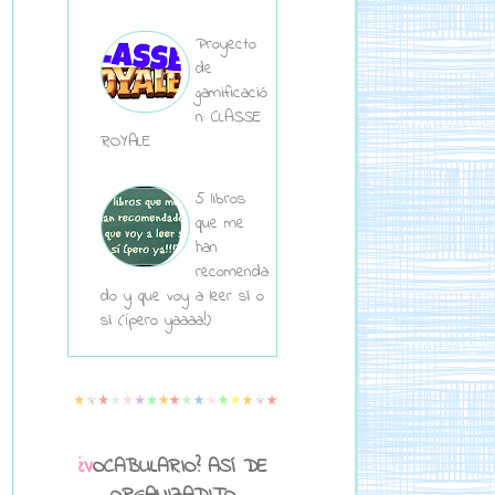
Proyecto
de
gamificació
n: CLASSE
ROYALE
5 libros
que me
han
recomenda
do y que voy a leer sí o
sí (¡pero yaaaa!)
¿VOCABULARIO? ASÍ DE