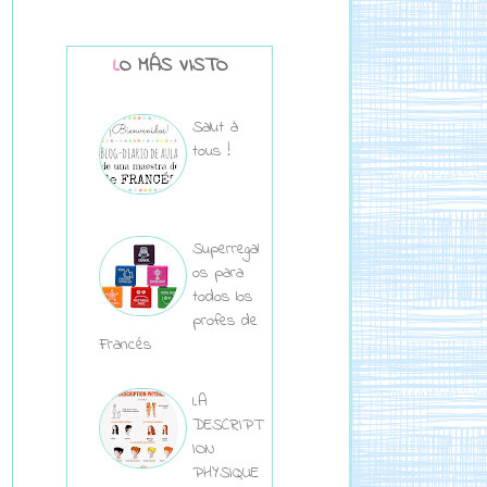
LO MÁS VISTO
Salut à
tous !
Superregal
os para
todos los
profes de
Francés
LA
DESCRIPT
ION
PHYSIQUE