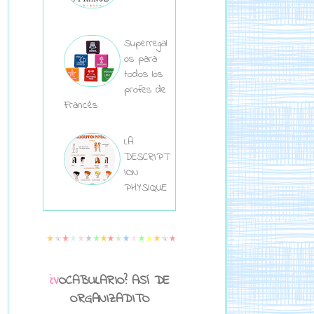
Superregal
os para
todos los
profes de
Francés
LA
DESCRIPT
ION
PHYSIQUE
¿VOCABULARIO? ASÍ DE
ORGANIZADITO