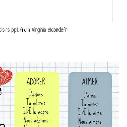
oisirs ppt
from
Virginia elcondefr