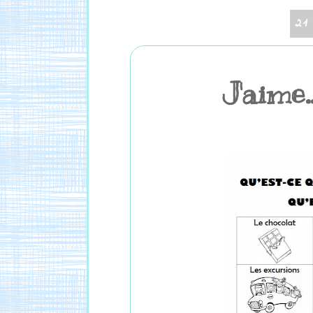
21
J'aime..