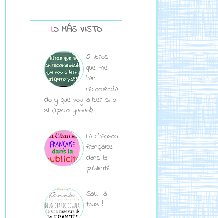
LO MÁS VISTO
5 libros
que me
han
recomenda
do y que voy a leer sí o
sí (¡pero yaaaa!)
La chanson
française
dans la
publicité
Salut à
tous !