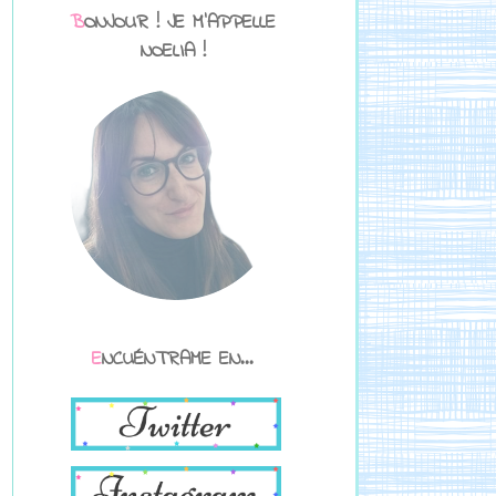
BONJOUR ! JE M'APPELLE
NOELIA !
ENCUÉNTRAME EN...