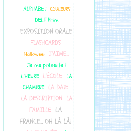
ALPHABET
COULEURS
DELF Prim
EXPOSITION ORALE
FLASHCARDS
J'AIME...
Halloween
Je me présente !
L'ÉCOLE
L'HEURE
LA
LA DATE
CHAMBRE
LA DESCRIPTION
LA
LA
FAMILLE
FRANCE... OH LÀ LÀ!