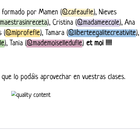
 formado por Mamen (
@cafeaufle
), Nieves
maestrasinreceta
), Cristina (
@madameecole
), Ana
s (
@miprofefle
), Tamara (
@liberteegalitecreativite
),
le
), Tania (
@mademoiselledufle
)
et moi !!!!!
que lo podáis aprovechar en vuestras clases.