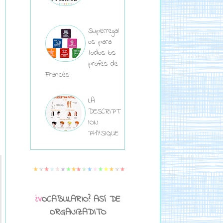
Superregal
os para
todos los
profes de
Francés
LA
DESCRIPT
ION
PHYSIQUE
¿VOCABULARIO? ASÍ DE
ORGANIZADITO