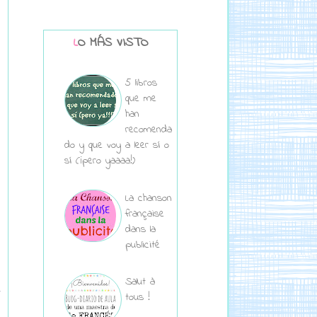
LO MÁS VISTO
5 libros
que me
han
recomenda
do y que voy a leer sí o
sí (¡pero yaaaa!)
La chanson
française
dans la
publicité
Salut à
tous !