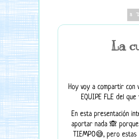
3 
La c
Hoy voy a compartir con v
EQUIPE FLE del que t
En esta presentación int
aportar nada 🙈 porque
TIEMPO😅, pero estas c