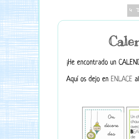
4 
Calen
¡He encontrado un CALEND
Aquí os dejo en
ENLACE
al