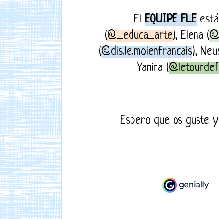
El
EQUIPE FLE
está
(
@_educa_arte
), Elena (
@
(
@dis.le.moienfrancais
), Neu
Yanira (
@letourdef
Espero que os guste y 