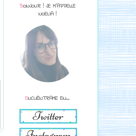
BONJOUR ! JE M'APPELLE
NOELIA !
ENCUÉNTRAME EN...