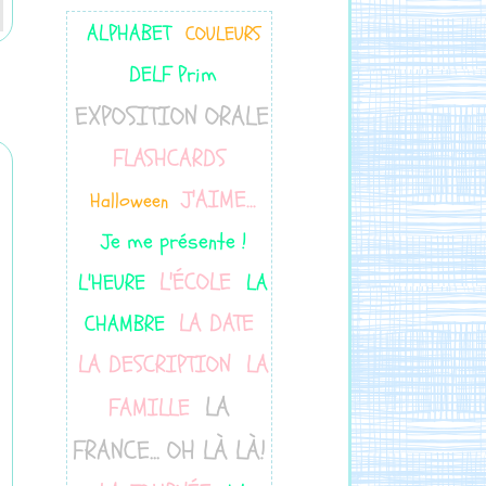
ALPHABET
COULEURS
DELF Prim
EXPOSITION ORALE
FLASHCARDS
J'AIME...
Halloween
Je me présente !
L'ÉCOLE
L'HEURE
LA
LA DATE
CHAMBRE
LA DESCRIPTION
LA
LA
FAMILLE
FRANCE... OH LÀ LÀ!