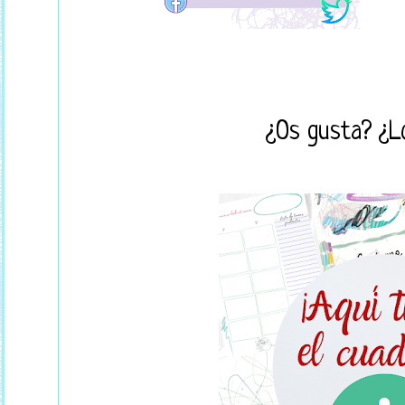
¿Os gusta? ¿L