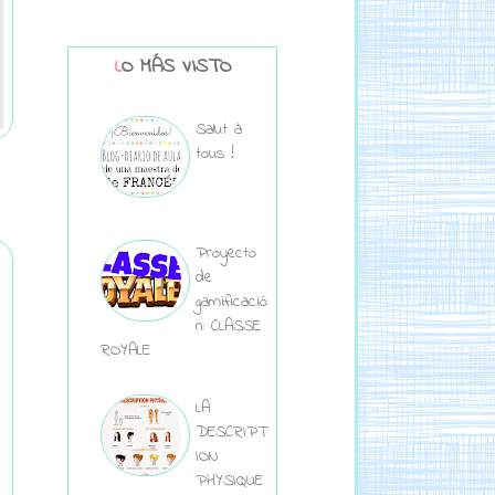
LO MÁS VISTO
Salut à
tous !
Proyecto
de
gamificació
n: CLASSE
ROYALE
LA
DESCRIPT
ION
PHYSIQUE