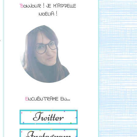
BONJOUR ! JE M'APPELLE
NOELIA !
,
ENCUÉNTRAME EN...