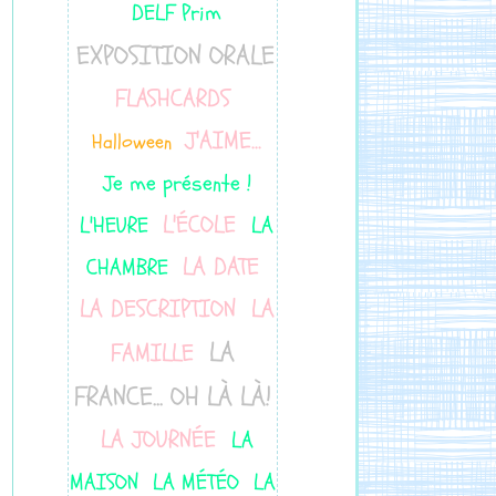
DELF Prim
EXPOSITION ORALE
FLASHCARDS
J'AIME...
Halloween
Je me présente !
L'ÉCOLE
L'HEURE
LA
LA DATE
CHAMBRE
LA DESCRIPTION
LA
LA
FAMILLE
FRANCE... OH LÀ LÀ!
LA JOURNÉE
LA
MAISON
LA MÉTÉO
LA