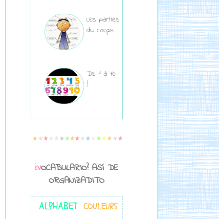
Les parties
du corps
De 1 à 10
!
¿VOCABULARIO? ASÍ DE
ORGANIZADITO
ALPHABET
COULEURS