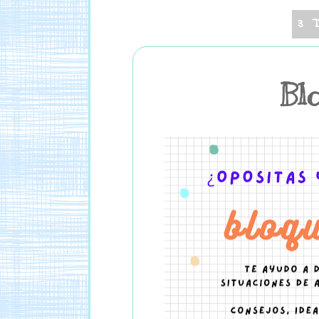
3 
Bl