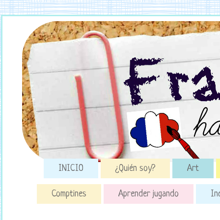
INICIO
¿Quién soy?
Art
Comptines
Aprender jugando
In