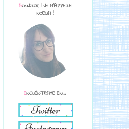
BONJOUR ! JE M'APPELLE
NOELIA !
ENCUÉNTRAME EN...