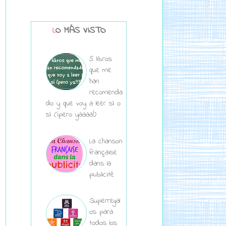
LO MÁS VISTO
5 libros
que me
han
recomenda
do y que voy a leer sí o
sí (¡pero yaaaa!)
La chanson
française
dans la
publicité
Superregal
os para
todos los