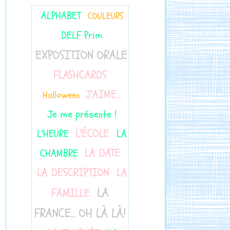
ALPHABET
COULEURS
DELF Prim
EXPOSITION ORALE
FLASHCARDS
J'AIME...
Halloween
Je me présente !
L'ÉCOLE
L'HEURE
LA
LA DATE
CHAMBRE
LA DESCRIPTION
LA
LA
FAMILLE
FRANCE... OH LÀ LÀ!