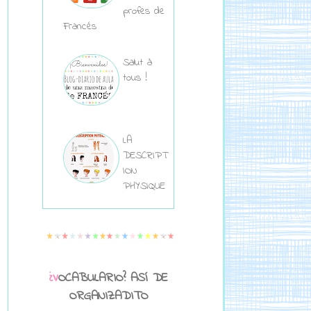
profes de
Francés
Salut à
tous !
LA
DESCRIPT
ION
PHYSIQUE
¿VOCABULARIO? ASÍ DE
ORGANIZADITO