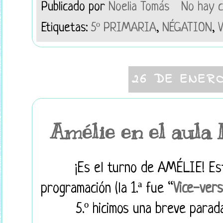
Publicado por
Noelia Tomás
No hay 
Etiquetas:
5º PRIMARIA
,
NÉGATION
,
26 DE ENER
Amélie en el aula
¡Es el turno de AMÉLIE! Est
programación (la 1.ª fue “
Vice-ver
5.º hicimos una breve para