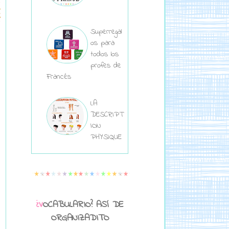
Superregal
os para
todos los
profes de
Francés
LA
DESCRIPT
ION
PHYSIQUE
¿VOCABULARIO? ASÍ DE
ORGANIZADITO