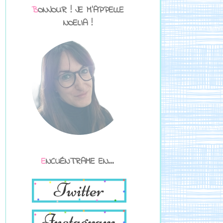
BONJOUR ! JE M'APPELLE
NOELIA !
ENCUÉNTRAME EN...