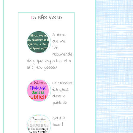
LO MÁS VISTO
5 libros
que me
han
recomenda
do y que voy a leer sí o
sí (¡pero yaaaa!)
La chanson
française
dans la
publicité
Salut à
tous !