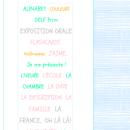
ALPHABET
COULEURS
DELF Prim
EXPOSITION ORALE
FLASHCARDS
J'AIME...
Halloween
Je me présente !
L'ÉCOLE
L'HEURE
LA
LA DATE
CHAMBRE
LA DESCRIPTION
LA
LA
FAMILLE
FRANCE... OH LÀ LÀ!