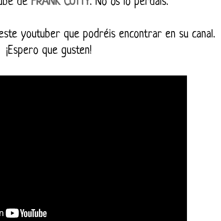
Tube de
FRANK COTTY
. No os lo perdáis.
este youtuber que podréis encontrar en su canal.
¡Espero que gusten!