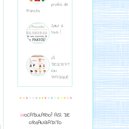
profes de
Francés
Salut à
tous !
LA
DESCRIPT
ION
PHYSIQUE
¿VOCABULARIO? ASÍ DE
ORGANIZADITO