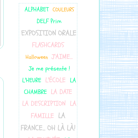
ALPHABET
COULEURS
DELF Prim
EXPOSITION ORALE
FLASHCARDS
J'AIME...
Halloween
Je me présente !
L'ÉCOLE
L'HEURE
LA
LA DATE
CHAMBRE
LA DESCRIPTION
LA
LA
FAMILLE
FRANCE... OH LÀ LÀ!