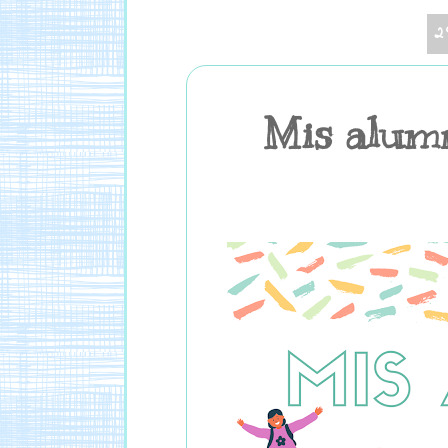
2
Mis alumn