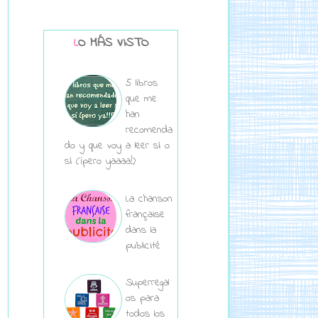
LO MÁS VISTO
5 libros
que me
han
recomenda
do y que voy a leer sí o
sí (¡pero yaaaa!)
La chanson
française
dans la
publicité
Superregal
os para
todos los