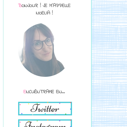
BONJOUR ! JE M'APPELLE
NOELIA !
n
ENCUÉNTRAME EN...