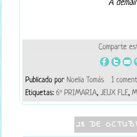
À demain
Comparte est
Publicado por
Noelia Tomás
1 coment
Etiquetas:
6º PRIMARIA
,
JEUX FLE
,
M
28 DE OCTUB