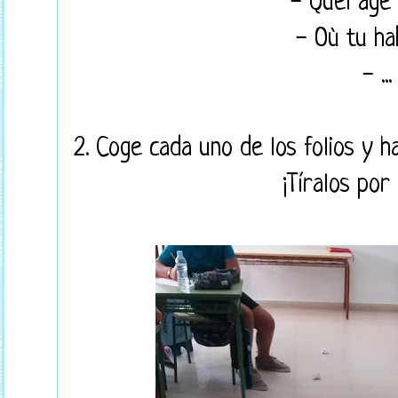
- Quel âge 
- Où tu ha
- ...
2. Coge cada uno de los folios y h
¡Tíralos por 