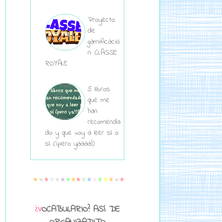
Proyecto
de
gamificació
n: CLASSE
ROYALE
5 libros
que me
han
recomenda
do y que voy a leer sí o
sí (¡pero yaaaa!)
¿VOCABULARIO? ASÍ DE