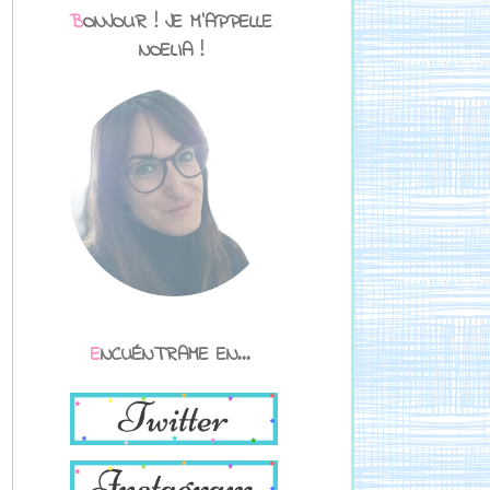
BONJOUR ! JE M'APPELLE
NOELIA !
ENCUÉNTRAME EN...