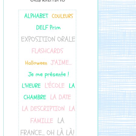
ORGANIZADITO
ALPHABET
COULEURS
DELF Prim
EXPOSITION ORALE
FLASHCARDS
J'AIME...
Halloween
Je me présente !
L'ÉCOLE
L'HEURE
LA
LA DATE
CHAMBRE
LA DESCRIPTION
LA
LA
FAMILLE
FRANCE... OH LÀ LÀ!