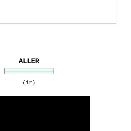
ALLER
(ir)