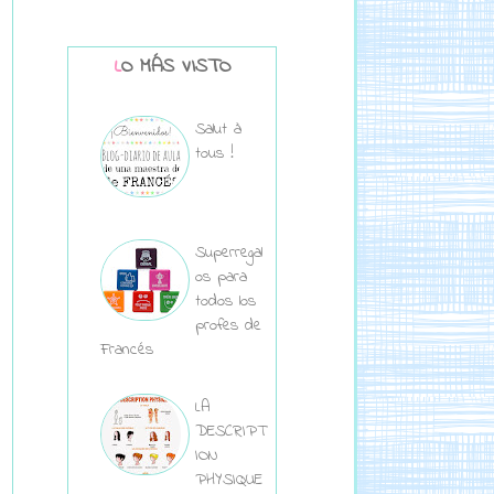
LO MÁS VISTO
Salut à
tous !
Superregal
os para
todos los
profes de
Francés
LA
DESCRIPT
ION
PHYSIQUE