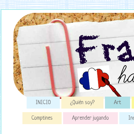
INICIO
¿Quién soy?
Art
Comptines
Aprender jugando
In