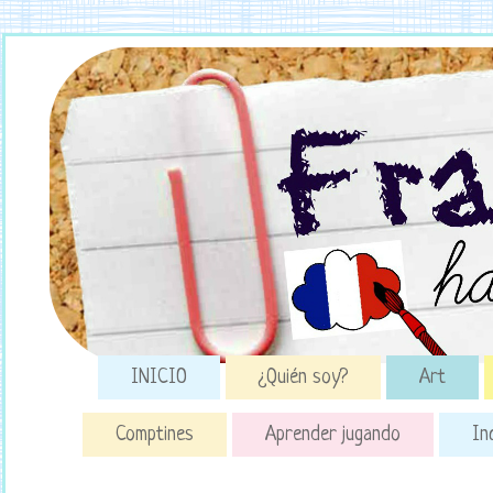
INICIO
¿Quién soy?
Art
Comptines
Aprender jugando
In