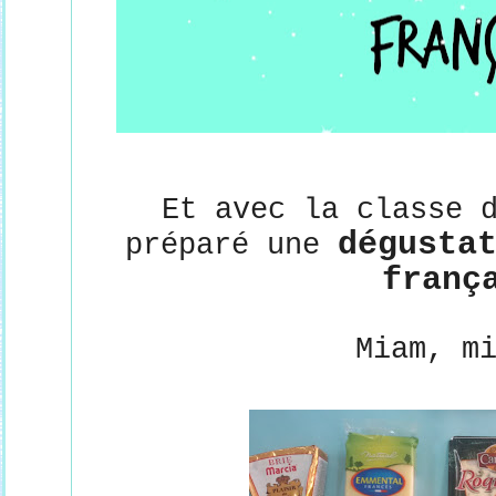
Et a
vec la classe d
dégustat
préparé une 
franç
Miam, m