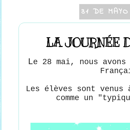
31 DE MAYO
LA JOURNÉE 
L
e 28 mai, nous avons
França
Les élèves sont venus 
comme un "typiq