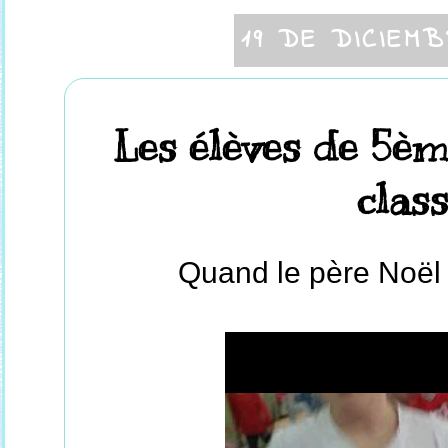
19 DE DICIEM
Les élèves de 5èm
class
Quand le père Noël v