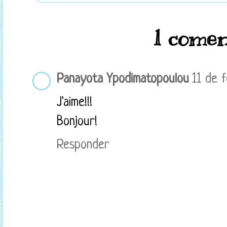
1 comen
Panayota Ypodimatopoulou
11 de 
J'aime!!!
Bonjour!
Responder