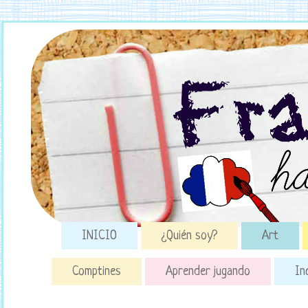
INICIO
¿Quién soy?
Art
Comptines
Aprender jugando
In