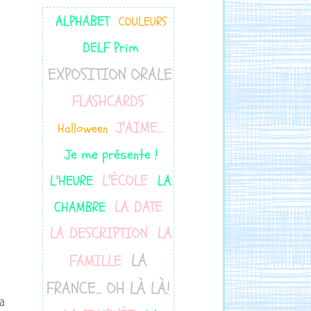
ALPHABET
COULEURS
DELF Prim
EXPOSITION ORALE
FLASHCARDS
J'AIME...
Halloween
Je me présente !
L'ÉCOLE
L'HEURE
LA
LA DATE
CHAMBRE
LA DESCRIPTION
LA
LA
FAMILLE
FRANCE... OH LÀ LÀ!
a