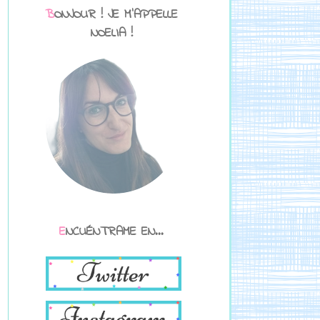
BONJOUR ! JE M'APPELLE
NOELIA !
ENCUÉNTRAME EN...