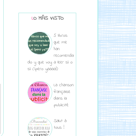
LO MÁS VISTO
5 libros
que me
han
recomenda
do y que voy a leer sí o
sí (¡pero yaaaa!)
La chanson
française
dans la
publicité
Salut à
tous !