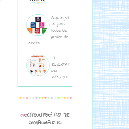
Superregal
os para
todos los
profes de
Francés
LA
DESCRIPT
ION
PHYSIQUE
¿VOCABULARIO? ASÍ DE
ORGANIZADITO