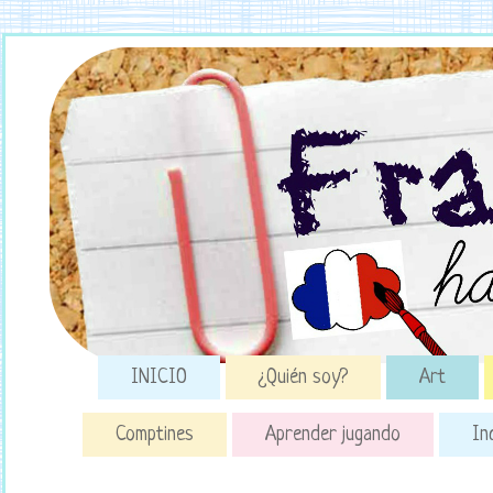
INICIO
¿Quién soy?
Art
Comptines
Aprender jugando
In