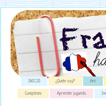
INICIO
¿Quién soy?
Art
Comptines
Aprender jugando
In