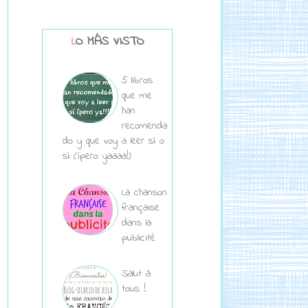
LO MÁS VISTO
5 libros
que me
han
recomenda
do y que voy a leer sí o
sí (¡pero yaaaa!)
La chanson
française
dans la
publicité
Salut à
tous !