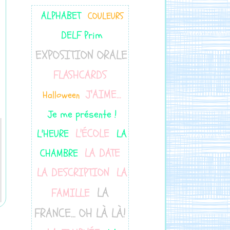
ALPHABET
COULEURS
DELF Prim
EXPOSITION ORALE
FLASHCARDS
J'AIME...
Halloween
Je me présente !
L'ÉCOLE
L'HEURE
LA
LA DATE
CHAMBRE
LA DESCRIPTION
LA
LA
FAMILLE
FRANCE... OH LÀ LÀ!