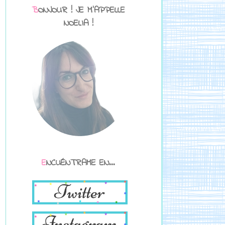
BONJOUR ! JE M'APPELLE
NOELIA !
ENCUÉNTRAME EN...