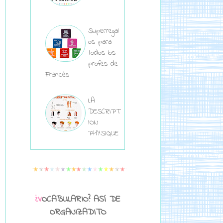
Superregal
os para
todos los
profes de
Francés
LA
DESCRIPT
ION
PHYSIQUE
¿VOCABULARIO? ASÍ DE
ORGANIZADITO