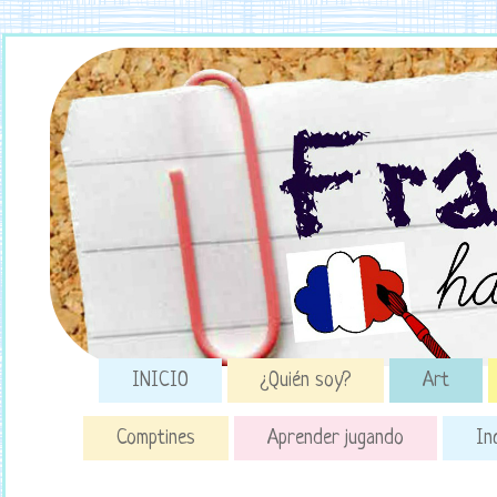
INICIO
¿Quién soy?
Art
Comptines
Aprender jugando
In