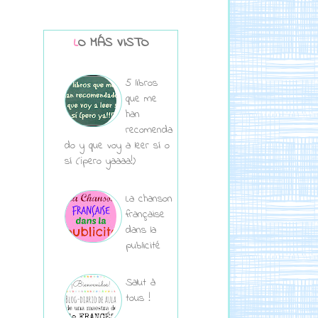
LO MÁS VISTO
5 libros
que me
han
recomenda
do y que voy a leer sí o
sí (¡pero yaaaa!)
La chanson
française
dans la
publicité
Salut à
tous !