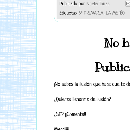
Publicado por
Noelia Tomás
Etiquetas:
6º PRIMARIA
,
LA MÉTÉO
No h
Public
¡No sabes la ilusión que hace que te d
¿Quieres llenarme de ilusión?
¿Sííí? ¡¡Comenta!!
Merciiiii