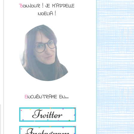
BONJOUR ! JE M'APPELLE
NOELIA !
ENCUÉNTRAME EN...