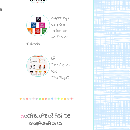
a
Superregal
os para
todos los
profes de
Francés
LA
DESCRIPT
ION
PHYSIQUE
¿VOCABULARIO? ASÍ DE
ORGANIZADITO