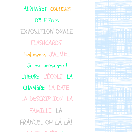
ALPHABET
COULEURS
DELF Prim
EXPOSITION ORALE
FLASHCARDS
J'AIME...
Halloween
Je me présente !
L'ÉCOLE
L'HEURE
LA
LA DATE
CHAMBRE
LA DESCRIPTION
LA
LA
FAMILLE
FRANCE... OH LÀ LÀ!