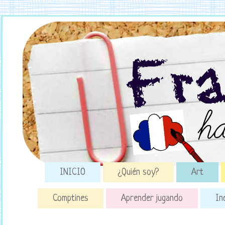
INICIO
¿Quién soy?
Art
Comptines
Aprender jugando
In