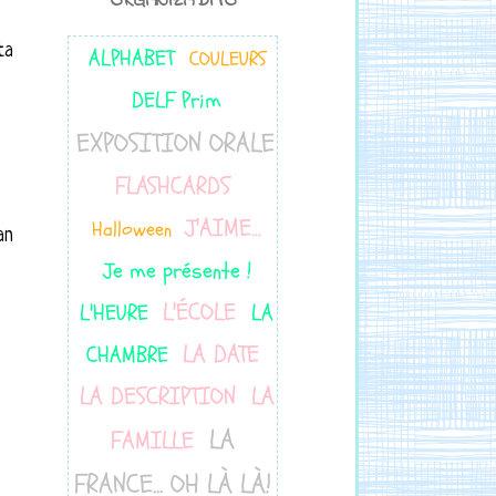
ORGANIZADITO
ta
ALPHABET
COULEURS
DELF Prim
EXPOSITION ORALE
FLASHCARDS
J'AIME...
Halloween
an
Je me présente !
L'ÉCOLE
L'HEURE
LA
LA DATE
CHAMBRE
LA DESCRIPTION
LA
LA
FAMILLE
FRANCE... OH LÀ LÀ!