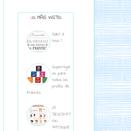
LO MÁS VISTO
Salut à
tous !
Superregal
os para
todos los
profes de
Francés
LA
DESCRIPT
ION
PHYSIQUE