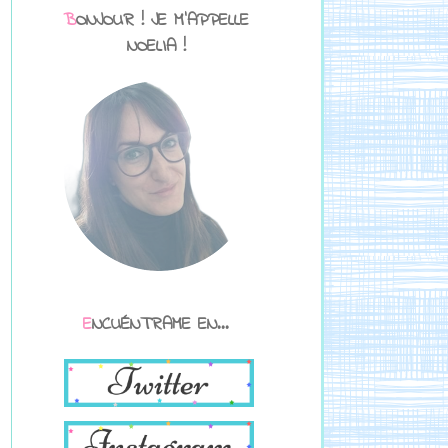
BONJOUR ! JE M'APPELLE
NOELIA !
ENCUÉNTRAME EN...