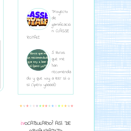
Proyecto
de
gamificació
n: CLASSE
ROYALE
5 libros
que me
han
recomenda
do y que voy a leer sí o
sí (¡pero yaaaa!)
¿VOCABULARIO? ASÍ DE