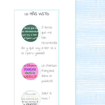
LO MÁS VISTO
5 libros
que me
han
recomenda
do y que voy a leer sí o
sí (¡pero yaaaa!)
La chanson
française
dans la
publicité
Salut à
tous !