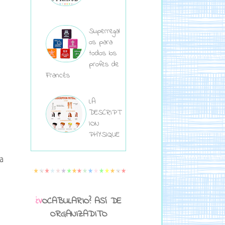
Superregal
os para
todos los
profes de
Francés
LA
DESCRIPT
ION
PHYSIQUE
a
¿VOCABULARIO? ASÍ DE
ORGANIZADITO