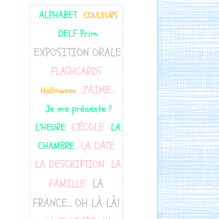
ALPHABET
COULEURS
DELF Prim
EXPOSITION ORALE
FLASHCARDS
J'AIME...
Halloween
Je me présente !
L'ÉCOLE
L'HEURE
LA
LA DATE
CHAMBRE
LA DESCRIPTION
LA
LA
FAMILLE
FRANCE... OH LÀ LÀ!