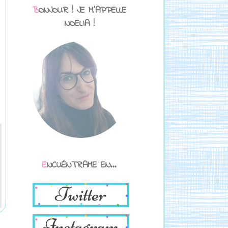
BONJOUR ! JE M'APPELLE
NOELIA !
ENCUÉNTRAME EN...