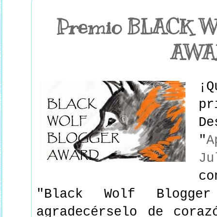
Premio BLACK 
AWA
¡
pr
D
"
Ju
c
"Black Wolf Blogge
agradecérselo de coraz