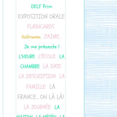
DELF Prim
EXPOSITION ORALE
FLASHCARDS
J'AIME...
Halloween
Je me présente !
L'ÉCOLE
L'HEURE
LA
LA DATE
CHAMBRE
LA DESCRIPTION
LA
LA
FAMILLE
FRANCE... OH LÀ LÀ!
LA JOURNÉE
LA