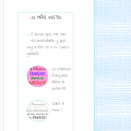
LO MÁS VISTO
5 libros que me han
recomendado y que
voy a leer sí o sí (¡pero
yaaaa!)
La chanson
française
dans la
publicité
Salut à
tous !