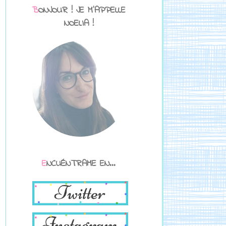
BONJOUR ! JE M'APPELLE
NOELIA !
ENCUÉNTRAME EN...