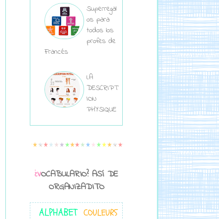
Superregal
os para
todos los
profes de
Francés
LA
DESCRIPT
ION
PHYSIQUE
¿VOCABULARIO? ASÍ DE
ORGANIZADITO
ALPHABET
COULEURS