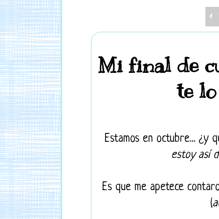
1
Mi final de c
te lo
Estamos en octubre...
¿y q
estoy así d
Es que me apetece contaro
(
a