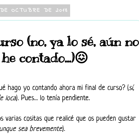
 DE OCTUBRE DE 2018
urso (no, ya lo sé, aún no
 he contado...)😖
ué hago yo contando ahora mi final de curso?
(
sí,
e loca
).
Pues... lo tenía pendiente.
s vari
as cositas que realicé que os pueden gustar
unque sea brevemente
).