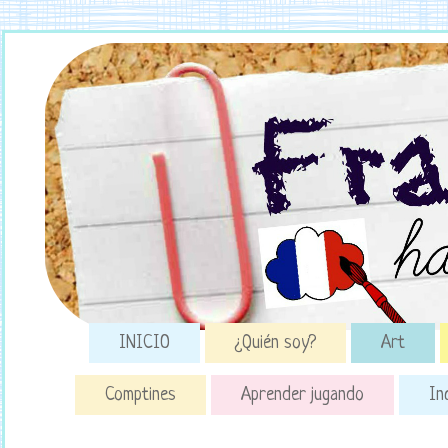
INICIO
¿Quién soy?
Art
Comptines
Aprender jugando
In