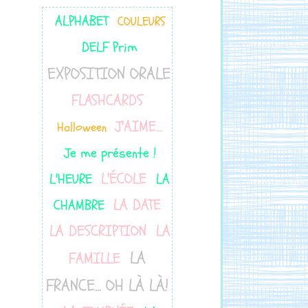
ALPHABET
COULEURS
DELF Prim
EXPOSITION ORALE
FLASHCARDS
J'AIME...
Halloween
Je me présente !
L'ÉCOLE
L'HEURE
LA
LA DATE
CHAMBRE
LA DESCRIPTION
LA
LA
FAMILLE
FRANCE... OH LÀ LÀ!