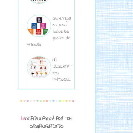
Superregal
os para
todos los
profes de
Francés
LA
DESCRIPT
ION
PHYSIQUE
¿VOCABULARIO? ASÍ DE
ORGANIZADITO