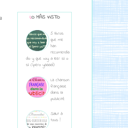
LO MÁS VISTO
a
5 libros
que me
han
recomenda
do y que voy a leer sí o
sí (¡pero yaaaa!)
La chanson
française
dans la
publicité
Salut à
tous !