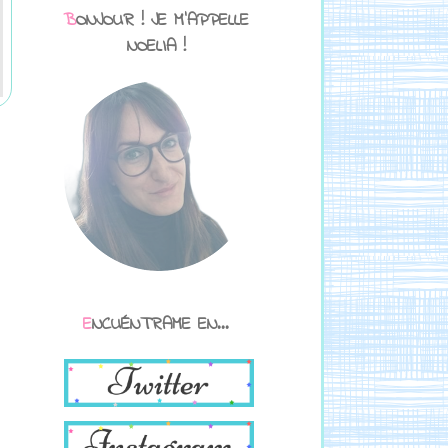
BONJOUR ! JE M'APPELLE
NOELIA !
ENCUÉNTRAME EN...