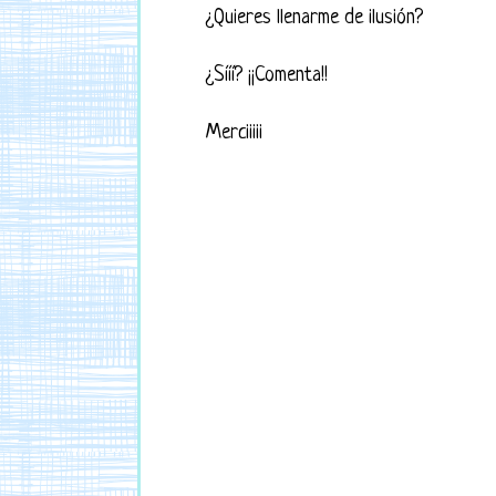
¿Quieres llenarme de ilusión?
¿Sííí? ¡¡Comenta!!
Merciiiii