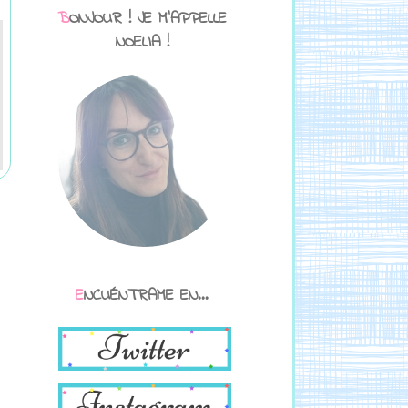
BONJOUR ! JE M'APPELLE
NOELIA !
ENCUÉNTRAME EN...