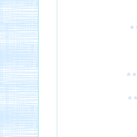
*
*
*