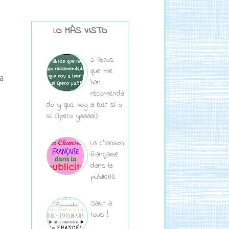
LO MÁS VISTO
5 libros
que me
a
han
recomenda
do y que voy a leer sí o
sí (¡pero yaaaa!)
La chanson
française
dans la
publicité
Salut à
tous !