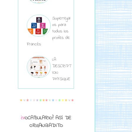
Superregal
os para
todos los
profes de
Francés
LA
DESCRIPT
ION
PHYSIQUE
¿VOCABULARIO? ASÍ DE
ORGANIZADITO