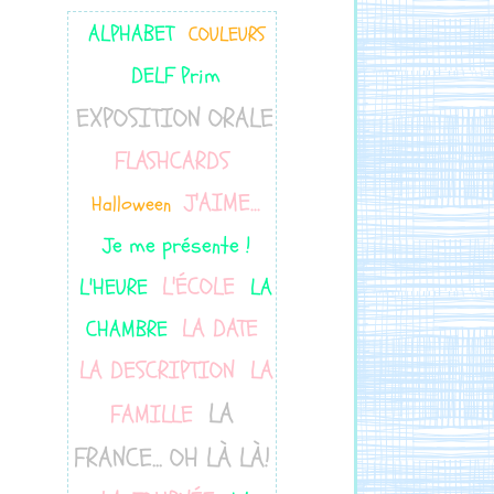
ALPHABET
COULEURS
DELF Prim
EXPOSITION ORALE
FLASHCARDS
J'AIME...
Halloween
Je me présente !
L'ÉCOLE
L'HEURE
LA
LA DATE
CHAMBRE
LA DESCRIPTION
LA
LA
FAMILLE
FRANCE... OH LÀ LÀ!