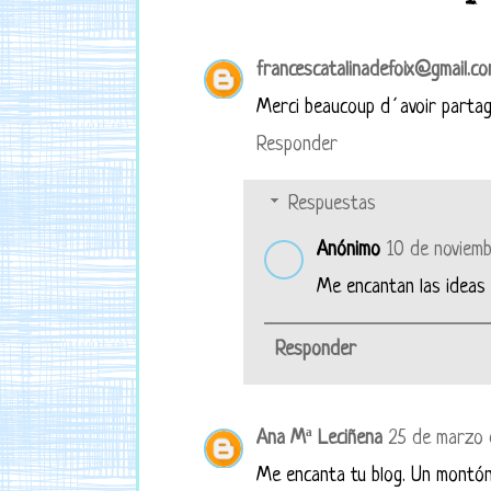
francescatalinadefoix@gmail.c
Merci beaucoup d´avoir partagé
Responder
Respuestas
Anónimo
10 de noviemb
Me encantan las ideas d
Responder
Ana Mª Leciñena
25 de marzo 
Me encanta tu blog. Un montón