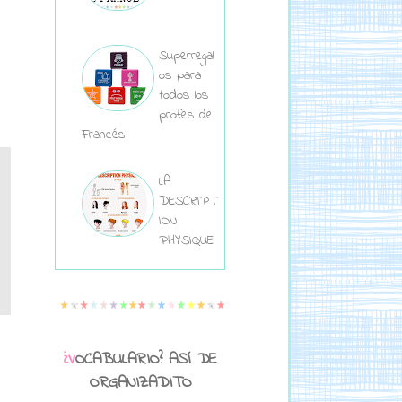
Superregal
os para
todos los
profes de
Francés
LA
DESCRIPT
ION
PHYSIQUE
¿VOCABULARIO? ASÍ DE
ORGANIZADITO