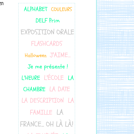
en
ALPHABET
COULEURS
DELF Prim
EXPOSITION ORALE
FLASHCARDS
J'AIME...
Halloween
Je me présente !
L'ÉCOLE
L'HEURE
LA
LA DATE
CHAMBRE
LA DESCRIPTION
LA
LA
FAMILLE
FRANCE... OH LÀ LÀ!