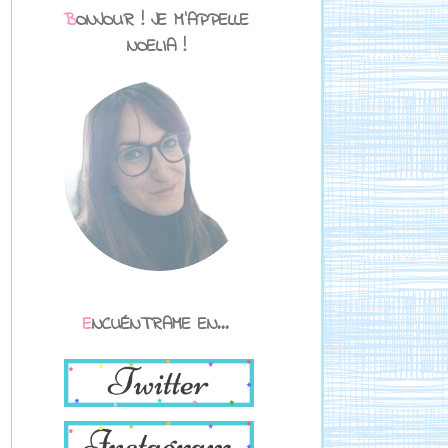
BONJOUR ! JE M'APPELLE
NOELIA !
ENCUÉNTRAME EN...