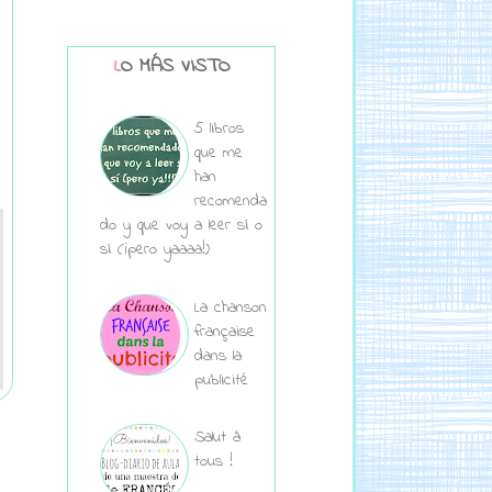
LO MÁS VISTO
5 libros
que me
han
recomenda
do y que voy a leer sí o
sí (¡pero yaaaa!)
La chanson
française
dans la
publicité
Salut à
tous !